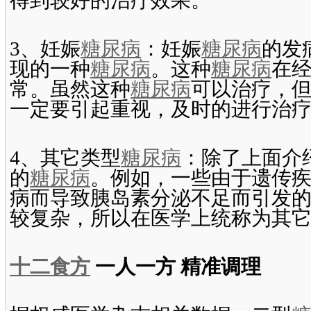
得到较好的治疗效果。
3、妊娠
糖尿病
：妊娠
糖尿病
的发
现的一种
糖尿病
。这种
糖尿病
在
常。虽然这种
糖尿病
可以治疗，
一定要引起重视，及时的进行治
4、其它类型
糖尿病
：除了上面介
的
糖尿病
。例如，一些由于遗传
病而导致胰岛素分泌不足而引发
较复杂，所以在医学上统称为其
十二食方
一人一方 精准调理