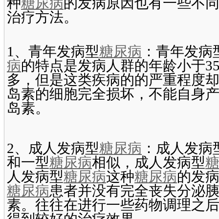
种
糖尿病
的发病原因也有一些不
治疗方法。
1、青年发病型
糖尿病
：青年发病
病
的特点是发病人群的年龄小于3
多，但是这类疾病的的严重程度
岛素的细胞完全损坏，不能自身
岛素。
2、成人发病型
糖尿病
：成人发病
和一型
糖尿病
相似，成人发病型
人发病型
糖尿病
这种
糖尿病
的发
糖尿病
患者并没有完全丧失分泌
素。往往在进行一些药物调理之