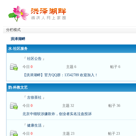
分栏模式
洪泽湖畔
水-社区服务
『
社区公告
』
今日
0
主题 6
帖子 6
【洪泽湖畔】官方QQ群：13542789 欢迎加入！
韵-科教文艺
『
古徐茶社
』
今日
0
主题 32
帖子 36
北京中细软涉嫌欺诈，创业者实名泣血投诉
『
健康生活
』
今日
0
主题 23
帖子 23