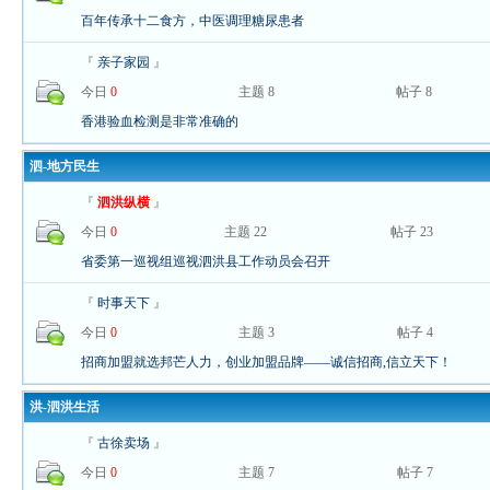
百年传承十二食方，中医调理糖尿患者
『
亲子家园
』
今日
0
主题 8
帖子 8
香港验血检测是非常准确的
泗-地方民生
『
泗洪纵横
』
今日
0
主题 22
帖子 23
省委第一巡视组巡视泗洪县工作动员会召开
『
时事天下
』
今日
0
主题 3
帖子 4
招商加盟就选邦芒人力，创业加盟品牌——诚信招商,信立天下！
洪-泗洪生活
『
古徐卖场
』
今日
0
主题 7
帖子 7