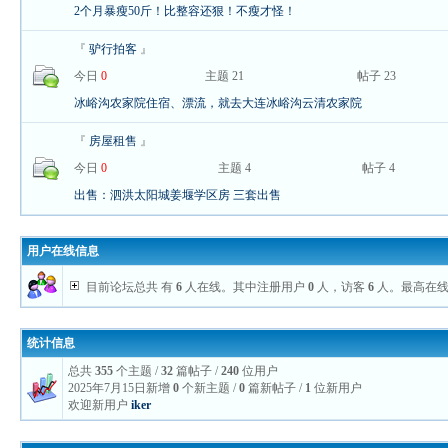
2个月暴瘦50斤！比整容还狠！不瘦才怪！
『
驴行拍客
』
今日
0
主题 21
帖子 23
冰峪沟农家院住宿、漂流，就去大连冰峪沟云清农家院
『
房屋租售
』
今日
0
主题 4
帖子 4
出售：泗洪太阳城姜堰学区房 三套出售
用户在线信息
目前论坛总共 有
6
人在线。其中注册用户
0
人，访客
6
人。最高在
统计信息
总共
355
个主题 /
32
篇帖子 /
240
位用户
2025年7月15日新增
0
个新主题 /
0
篇新帖子 /
1
位新用户
欢迎新用户
iker