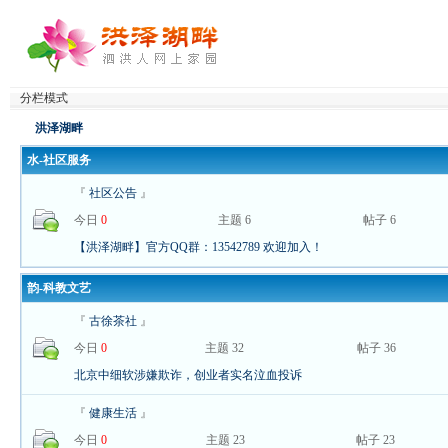
分栏模式
洪泽湖畔
水-社区服务
『
社区公告
』
今日
0
主题 6
帖子 6
【洪泽湖畔】官方QQ群：13542789 欢迎加入！
韵-科教文艺
『
古徐茶社
』
今日
0
主题 32
帖子 36
北京中细软涉嫌欺诈，创业者实名泣血投诉
『
健康生活
』
今日
0
主题 23
帖子 23