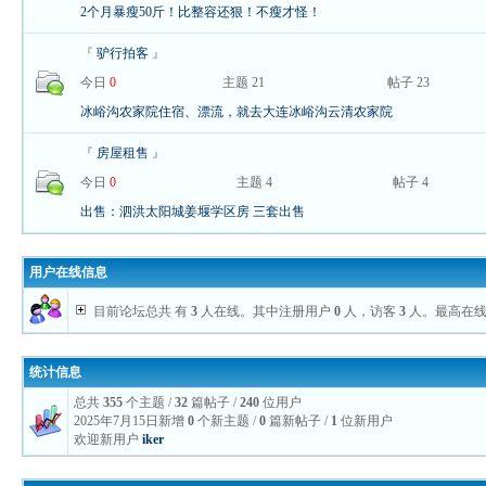
2个月暴瘦50斤！比整容还狠！不瘦才怪！
『
驴行拍客
』
今日
0
主题 21
帖子 23
冰峪沟农家院住宿、漂流，就去大连冰峪沟云清农家院
『
房屋租售
』
今日
0
主题 4
帖子 4
出售：泗洪太阳城姜堰学区房 三套出售
用户在线信息
目前论坛总共 有
3
人在线。其中注册用户
0
人，访客
3
人。最高在
统计信息
总共
355
个主题 /
32
篇帖子 /
240
位用户
2025年7月15日新增
0
个新主题 /
0
篇新帖子 /
1
位新用户
欢迎新用户
iker