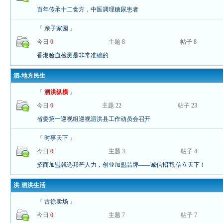
百年传承十二食方，中医调理糖尿患者
『
亲子家园
』
今日
0
主题 8
帖子 8
香港验血检测是非常准确的
泗-地方民生
『
泗洪纵横
』
今日
0
主题 22
帖子 23
省委第一巡视组巡视泗洪县工作动员会召开
『
时事天下
』
今日
0
主题 3
帖子 4
招商加盟就选邦芒人力，创业加盟品牌——诚信招商,信立天下！
洪-泗洪生活
『
古徐卖场
』
今日
0
主题 7
帖子 7