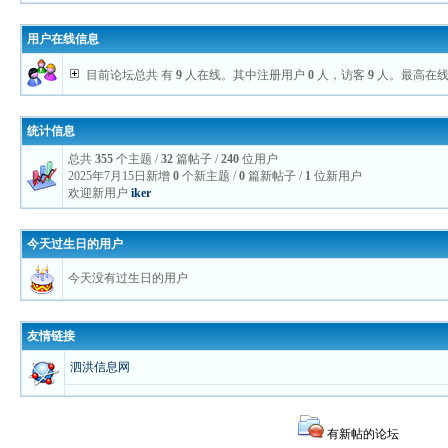
用户在线信息
目前论坛总共 有
9
人在线。其中注册用户
0
人，访客
9
人。最高在
统计信息
总共
355
个主题 /
32
篇帖子 /
240
位用户
2025年7月15日新增
0
个新主题 /
0
篇新帖子 /
1
位新用户
欢迎新用户
iker
今天过生日的用户
今天没有过生日的用户
友情链接
泗洪信息网
有新帖的论坛