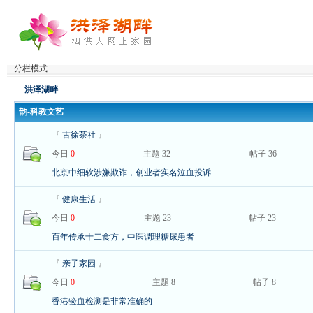
分栏模式
洪泽湖畔
韵-科教文艺
『
古徐茶社
』
今日
0
主题 32
帖子 36
北京中细软涉嫌欺诈，创业者实名泣血投诉
『
健康生活
』
今日
0
主题 23
帖子 23
百年传承十二食方，中医调理糖尿患者
『
亲子家园
』
今日
0
主题 8
帖子 8
香港验血检测是非常准确的